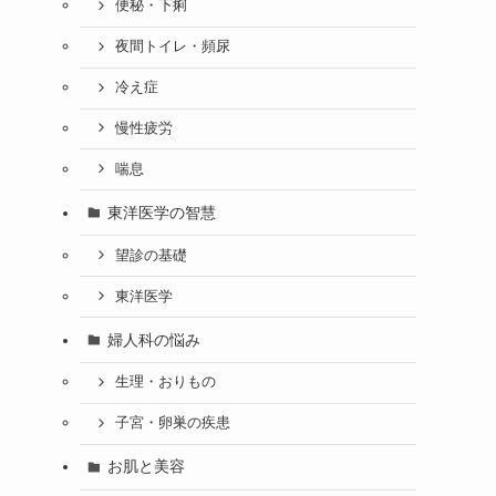
便秘・下痢
夜間トイレ・頻尿
冷え症
慢性疲労
喘息
東洋医学の智慧
望診の基礎
東洋医学
婦人科の悩み
生理・おりもの
子宮・卵巣の疾患
お肌と美容