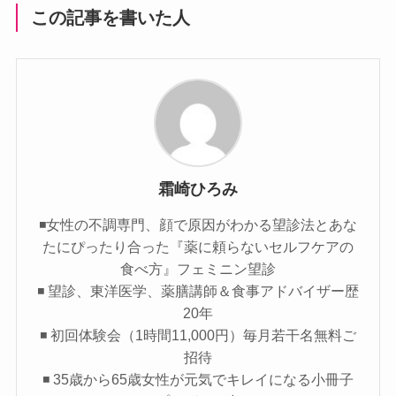
この記事を書いた人
霜崎ひろみ
◾️女性の不調専門、顔で原因がわかる望診法とあな
たにぴったり合った『薬に頼らないセルフケアの
食べ方』フェミニン望診
◾️ 望診、東洋医学、薬膳講師＆食事アドバイザー歴
20年
◾️ 初回体験会（1時間11,000円）毎月若干名無料ご
招待
◾️ 35歳から65歳女性が元気でキレイになる小冊子