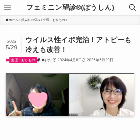
フェミニン望診®(ぼうしん)
ホーム
婦人科の悩み
生理・おりもの
ウイルス性イボ完治！アトピーも
2025
5/29
冷えも改善！
2024年4月8日
2025年5月29日
生理・おりもの
#イボ