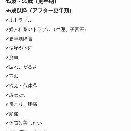
45歳～55歳（更年期）
55歳以降（アフター更年期）
✔肌トラブル
✔婦人科系のトラブル（生理、子宮等）
✔更年期障害
✔便秘や下痢
✔貧血
✔疲れ、だるさ
✔不眠
✔冷え・低体温
✔痩せたい
✔肩こり、腰痛
✔頭痛
✔体質改善したい