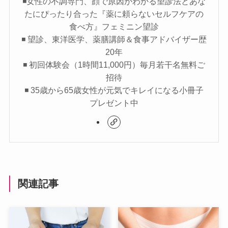
◾️女性の不調専門、顔で原因がわかる望診法とあな
たにぴったり合った『薬に頼らないセルフケアの
食べ方』フェミニン望診
◾️ 望診、東洋医学、薬膳講師＆食事アドバイザー歴
20年
◾️ 初回体験会（1時間11,000円）毎月若干名無料ご
招待
◾️ 35歳から65歳女性が元気でキレイになる小冊子
プレゼント中
関連記事