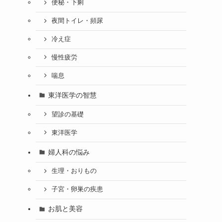
便秘・下痢
夜間トイレ・頻尿
冷え症
慢性疲労
喘息
東洋医学の智慧
望診の基礎
東洋医学
婦人科の悩み
生理・おりもの
子宮・卵巣の疾患
お肌と美容