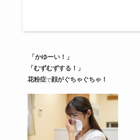
「かゆーい！」
「むずむずする！」
花粉症
顔がぐちゃぐちゃ！
で