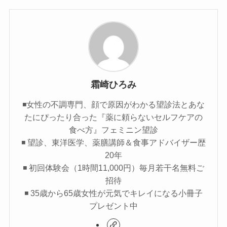
霜崎ひろみ
◾️女性の不調専門、顔で原因がわかる望診法とあな
たにぴったり合った『薬に頼らないセルフケアの
食べ方』フェミニン望診
◾️ 望診、東洋医学、薬膳講師＆食事アドバイザー歴
20年
◾️ 初回体験会（1時間11,000円）毎月若干名無料ご
招待
◾️ 35歳から65歳女性が元気でキレイになる小冊子
プレゼント中