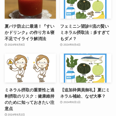
夏バテ防止に最適！『すい
フェミニン望診®︎流の賢い
かドリンク』の作り方＆寝
ミネラル摂取法：多すぎて
不足でイライラ解消法
もダメ？
2024年8月8日
2024年8月4日
ミネラル摂取の重要性と過
【追加枠満員御礼】夏にミ
剰摂取のリスク：健康維持
ネラル補給、なぜ大事？
のために知っておきたい注
2024年8月1日
意点
2024年8月2日