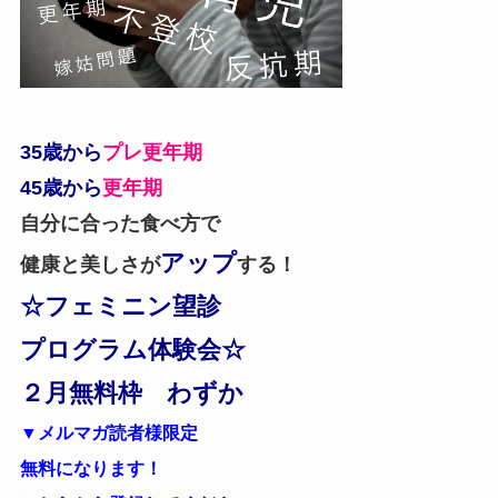
35歳から
プレ更年期
45歳から
更年期
自分に合った食べ方で
アップ
健康と美しさが
する！
☆フェミニン望診
プログラム体験会☆
２月無料枠 わずか
▼メルマガ読者様限定
無料になります！