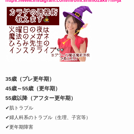
https://www.instagram.com/hiromi.shimozaki/?hl=ja
35歳（プレ更年期）
45歳～55歳（更年期）
55歳以降（アフター更年期）
✔肌トラブル
✔婦人科系のトラブル（生理、子宮等）
✔更年期障害