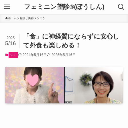
フェミニン望診®(ぼうしん)
ホーム
お肌と美容
シミ
「食」に神経質にならずに安心し
2025
5/16
て外食も楽しめる！
2024年5月16日
2025年5月16日
シミ