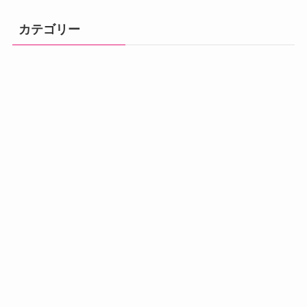
カテゴリー
体調の不調
プログラムのご
プレミアムプロ
メニュー
初回個別体験会
ベーシック講座
アドバンス講座
案内
グラム
汗・体臭対策
熱中症
便秘・下痢
夜間トイレ・頻尿
冷え症
慢性疲労
喘息