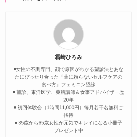
霜崎ひろみ
◾️女性の不調専門、顔で原因がわかる望診法とあな
たにぴったり合った『薬に頼らないセルフケアの
食べ方』フェミニン望診
◾️ 望診、東洋医学、薬膳講師＆食事アドバイザー歴
20年
◾️ 初回体験会（1時間11,000円）毎月若干名無料ご
招待
◾️ 35歳から65歳女性が元気でキレイになる小冊子
プレゼント中