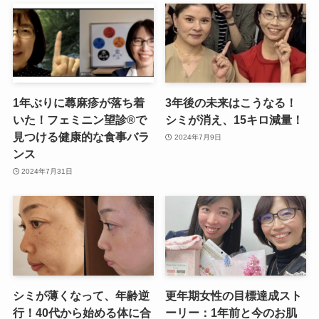
1年ぶりに蕁麻疹が落ち着
3年後の未来はこうなる！
いた！フェミニン望診®で
シミが消え、15キロ減量！
見つける健康的な食事バラ
2024年7月9日
ンス
2024年7月31日
シミが薄くなって、年齢逆
更年期女性の目標達成スト
行！40代から始める体に合
ーリー：1年前と今のお肌