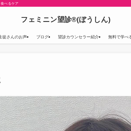
る食べるケア
フェミニン望診®(ぼうしん)
生徒さんのお声
ブログ
望診カウンセラー紹介
無料で学べ
真