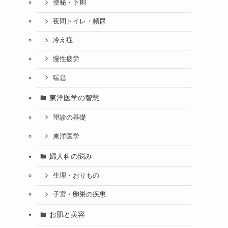
便秘・下痢
夜間トイレ・頻尿
冷え症
慢性疲労
喘息
東洋医学の智慧
望診の基礎
東洋医学
婦人科の悩み
生理・おりもの
子宮・卵巣の疾患
お肌と美容