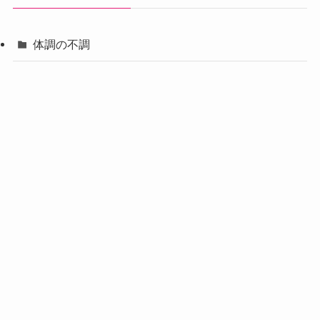
体調の不調
汗・体臭対策
プログラムのご
プレミアムプロ
メニュー
初回個別体験会
ベーシック講座
アドバンス講座
案内
グラム
熱中症
便秘・下痢
夜間トイレ・頻尿
冷え症
慢性疲労
喘息
東洋医学の智慧