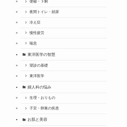
便秘・下痢
夜間トイレ・頻尿
冷え症
慢性疲労
喘息
東洋医学の智慧
望診の基礎
東洋医学
婦人科の悩み
生理・おりもの
子宮・卵巣の疾患
お肌と美容