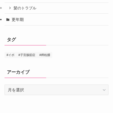
髪のトラブル
更年期
タグ
#イボ
#子宮腺筋症
#稗粒腫
アーカイブ
ア
ー
カ
イ
ブ