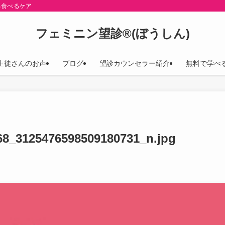
る食べるケア
フェミニン望診®(ぼうしん)
生徒さんのお声
ブログ
望診カウンセラー紹介
無料で学べ
68_3125476598509180731_n.jpg