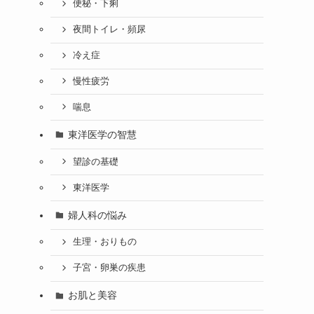
便秘・下痢
夜間トイレ・頻尿
冷え症
慢性疲労
喘息
東洋医学の智慧
望診の基礎
東洋医学
婦人科の悩み
生理・おりもの
子宮・卵巣の疾患
お肌と美容