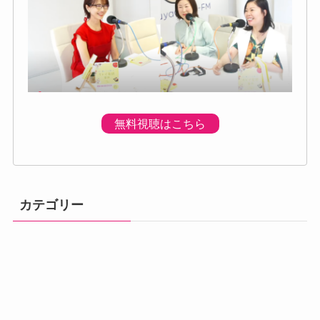
無料視聴はこちら
カテゴリー
体調の不調
プログラムのご
プレミアムプロ
メニュー
初回個別体験会
ベーシック講座
アドバンス講座
案内
グラム
汗・体臭対策
熱中症