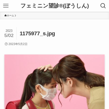
フェミニン望診®(ぼうしん)
ホーム
2023
1175977_s.jpg
5/02
2023年5月2日