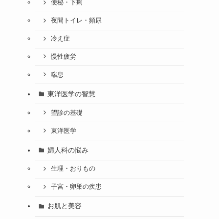
便秘・下痢
夜間トイレ・頻尿
冷え症
慢性疲労
喘息
東洋医学の智慧
望診の基礎
東洋医学
婦人科の悩み
生理・おりもの
子宮・卵巣の疾患
お肌と美容