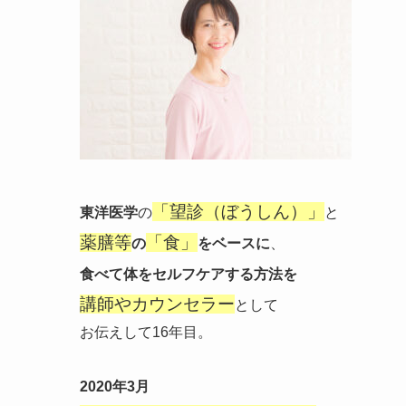
「望診（ぼうしん）」
東洋医学
の
と
薬膳等
「食」
の
をベースに
、
食べて体をセルフケアする方法を
講師やカウンセラー
として
お伝えして16年目。
2020年3月