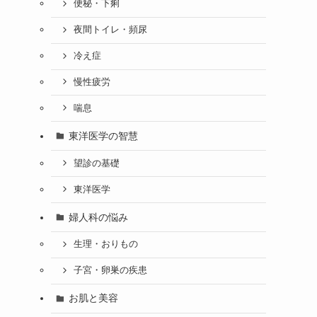
便秘・下痢
夜間トイレ・頻尿
冷え症
慢性疲労
喘息
東洋医学の智慧
望診の基礎
東洋医学
婦人科の悩み
生理・おりもの
子宮・卵巣の疾患
お肌と美容