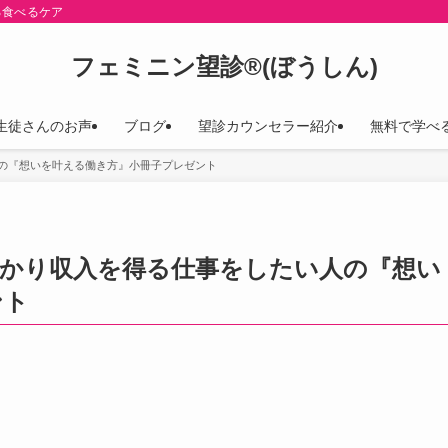
る食べるケア
フェミニン望診®(ぼうしん)
生徒さんのお声
ブログ
望診カウンセラー紹介
無料で学べ
の『想いを叶える働き方』小冊子プレゼント
っかり収入を得る仕事をしたい人の『想い
ント