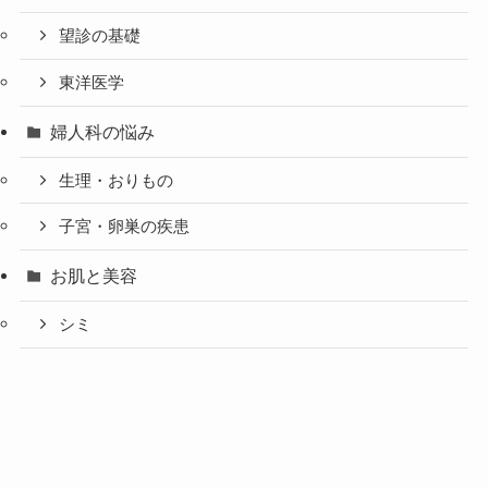
望診の基礎
東洋医学
婦人科の悩み
生理・おりもの
子宮・卵巣の疾患
お肌と美容
シミ
髪のトラブル
プログラムのご
プレミアムプロ
メニュー
初回個別体験会
ベーシック講座
アドバンス講座
案内
グラム
更年期