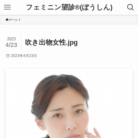
フェミニン望診®(ぼうしん)
ホーム
2023
吹き出物女性.jpg
4/23
2023年4月23日